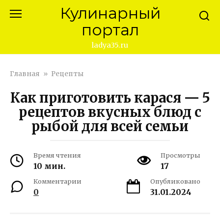
Перейти
Кулинарный
к
портал
контенту
ladya35.ru
Главная
»
Рецепты
Как приготовить карася — 5
рецептов вкусных блюд с
рыбой для всей семьи
Время чтения
Просмотры
10 мин.
17
Комментарии
Опубликовано
0
31.01.2024