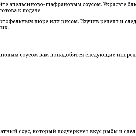
лейте апельсиново-шафрановым соусом. Украсьте б
отова к подаче.
картофельным пюре или рисом. Изучив рецепт и сле
их.
новым соусом вам понадобятся следующие ингре
атный соус, который подчеркнет вкус рыбы и сде