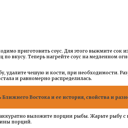
одимо приготовить соус. Для этого выжмите сок из
ц по вкусу. Теперь нагрейте соус на медленном ог
у, удалите чешую и кости, при необходимости. Раз
встала и равномерно распределилась.
ь Ближнего Востока и ее история, свойства и ра
и аккуратно выложите порции рыбы. Жарьте рыбу с
щины порций.