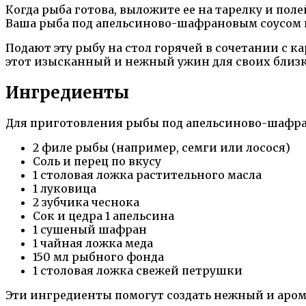
Когда рыба готова, выложите ее на тарелку и по
Ваша рыба под апельсиново-шафрановым соусом г
Подают эту рыбу на стол горячей в сочетании с 
этот изысканный и нежный ужин для своих близк
Ингредиенты
Для приготовления рыбы под апельсиново-шафра
2 филе рыбы (например, семги или лосося)
Соль и перец по вкусу
1 столовая ложка растительного масла
1 луковица
2 зубчика чеснока
Сок и цедра 1 апельсина
1 сушеный шафран
1 чайная ложка меда
150 мл рыбного фонда
1 столовая ложка свежей петрушки
Эти ингредиенты помогут создать нежный и аром