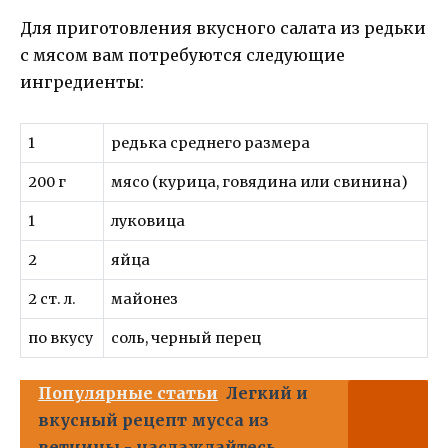
Для приготовления вкусного салата из редьки
с мясом вам потребуются следующие
ингредиенты:
1
редька среднего размера
200 г
мясо (курица, говядина или свинина)
1
луковица
2
яйца
2 ст. л.
майонез
по вкусу
соль, черный перец
Популярные статьи
Легкий и
вкусный рецепт мусса из
ветчины - наслаждайтесь