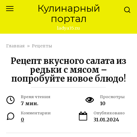
Перейти
Кулинарный
к
портал
контенту
ladya35.ru
Главная
»
Рецепты
Рецепт вкусного салата из
редьки с мясом –
попробуйте новое блюдо!
Время чтения
Просмотры
7 мин.
10
Комментарии
Опубликовано
0
31.01.2024