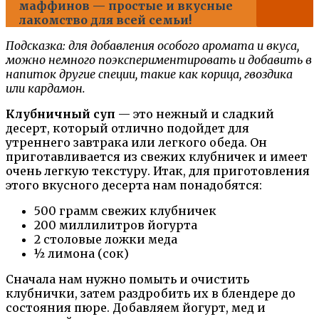
маффинов — простые и вкусные
лакомство для всей семьи!
Подсказка: для добавления особого аромата и вкуса,
можно немного поэкспериментировать и добавить в
напиток другие специи, такие как корица, гвоздика
или кардамон.
Клубничный суп
— это нежный и сладкий
десерт, который отлично подойдет для
утреннего завтрака или легкого обеда. Он
приготавливается из свежих клубничек и имеет
очень легкую текстуру. Итак, для приготовления
этого вкусного десерта нам понадобятся:
500 грамм свежих клубничек
200 миллилитров йогурта
2 столовые ложки меда
½ лимона (сок)
Сначала нам нужно помыть и очистить
клубнички, затем раздробить их в блендере до
состояния пюре. Добавляем йогурт, мед и