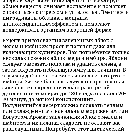
очередь, улучшает пищеварение, стимулирует
обмен веществ, снимает воспаление и помогает
справиться со стрессом и усталостью. Вместе эти
ингредиенты обладают мощным
антиоксидантным эффектом и помогают
поддерживать организм в хорошей форме.
Рецепт приготовления запеченных яблок с
медом и имбирем прост и понятен даже для
начинающих кулинаров. Вам потребуется только
несколько свежих яблок, меда и имбиря. Яблоки
следует разрезать пополам и удалить семена, а
затем вырезать небольшую ямку для начинки. В
эту ямку добавляется смесь из меда и натертого
имбиря. Затем яблоки кладутся на противень и
запекаются в предварительно разогретой
духовке при температуре 180 градусов около 20-
30 минут, до мягкой консистенции.
Получившийся десерт можно подавать теплым
или охлажденным с ванильным мороженым или
йогуртом. Аромат запеченных яблок с медом и
имбирем и их нежная сладость не оставят вас
равнодушными. Попробуйте этот диетический