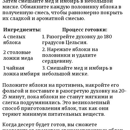
Затем смешайте мед и имбирь в небольшой
миске. Обмакните каждую половинку яблока в
полученную смесь, чтобы равномерно покрыть
их сладкой и ароматной смесью.
Ингредиенты:
Процесс готовки:
4 спелых
1. Разогрейте духовку до 180
яблока
градусов Цельсия.
2. Нарежьте яблоки на
2 столовые
половинки и удалите
ложки меда
сердцевину.
1 чайная
3. Смешайте мед и имбирь в
ложка имбиря
небольшой миске.
Положите яблоки на противень, накройте его
фольгой и поставьте в разогретую духовку на 20-
25 минут, пока яблоки не станут мягкими и
слегка подрумянились. Это великолепный
способ приготовления яблок, так как они
теряют минимум питательных веществ.
Когда десерт будет готов, вы сможете