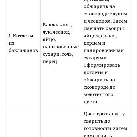
обжарить на
сковороде с луком
и чесноком. Затем
Баклажаны,
смешать овощи с
лук, чеснок,
1. Котлеты
яйцом, солью,
яйцо,
из
перцем и
панировочные
баклажанов
панировочными
сухари, соль,
сухарями.
перец
Сформировать
котлеты и
обжарить на
сковороде до
золотистого
цвета.
Цветную капусту
сварить до
готовности, затем
измельчить.