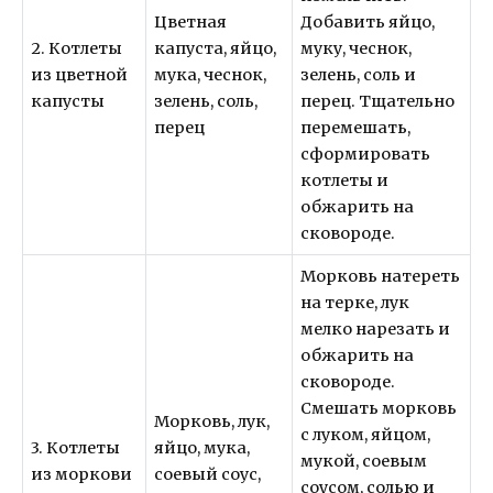
Цветная
Добавить яйцо,
2. Котлеты
капуста, яйцо,
муку, чеснок,
из цветной
мука, чеснок,
зелень, соль и
капусты
зелень, соль,
перец. Тщательно
перец
перемешать,
сформировать
котлеты и
обжарить на
сковороде.
Морковь натереть
на терке, лук
мелко нарезать и
обжарить на
сковороде.
Смешать морковь
Морковь, лук,
с луком, яйцом,
3. Котлеты
яйцо, мука,
мукой, соевым
из моркови
соевый соус,
соусом, солью и