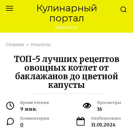
Перейти
Кулинарный
к
портал
контенту
ladya35.ru
Главная
»
Рецепты
ТОП-5 лучших рецептов
овощных котлет от
баклажанов до цветной
капусты
Время чтения
Просмотры
9 мин.
16
Комментарии
Опубликовано
0
31.01.2024