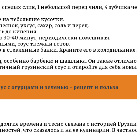
пелых слив, 1 небольшой перец чили, 4 зубчика чес
е на небольшие кусочки.
снок, уксус, сахар, соль и перец.
сь до кипения.
о 30-40 минут, периодически помешивая.
ными, соус ткемали готов.
о в стеклянные банки. Храните его в холодильнике.
д, особенно барбекю и шашлыка. Он также отлично
ичный грузинский соус и откройте для себя новы
с с огурцами и зеленью - рецепт и польза
 долгие времена и тесно связана с историей Грузи
остей, что сказалось и на ее кулинарии. В частно