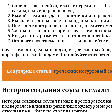
Соберите все необходимые ингредиенты: 1 кг с
сахара, соль и перец по вкусу.
Вымойте сливы, удалите косточки и нарежьт
Выложите сливы в кастрюлю, добавьте чили, че
Поставьте кастрюлю на огонь и доведите сме
Уменьшите огонь и варите соус ткемали окол
Когда сливы размягчатся и станут пюреобраз
Оставьте соус ткемали остыть и перелейте ег
Соус ткемали идеально подходит для мясных блю
картофельными блюдами. Попробуйте этот аутент
Популярные статьи
Греческий йогуртовый соу
История создания соуса ткемали
История создания соуса ткемали простирается на
подвергалась влиянию различных культур и народн
отношение к Тбилиси, столице Грузии.