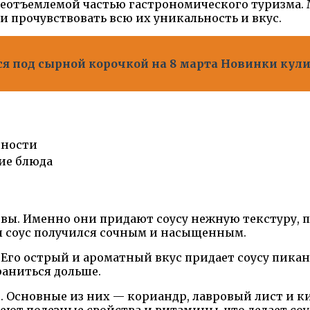
неотъемлемой частью гастрономического туризма.
 прочувствовать всю их уникальность и вкус.
ся под сырной корочкой на 8 марта Новинки кул
яности
ие блюда
вы. Именно они придают соусу нежную текстуру, п
ы соус получился сочным и насыщенным.
 Его острый и ароматный вкус придает соусу пика
раниться дольше.
и. Основные из них — кориандр, лавровый лист и к