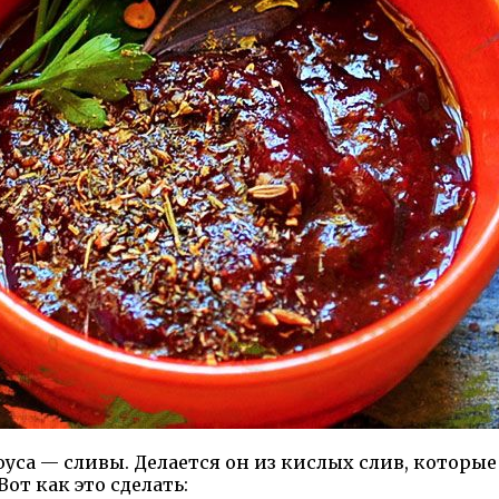
уса — сливы. Делается он из кислых слив, которы
от как это сделать: