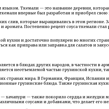
м языком. Ткемали — это название деревни, которая
 ткемали впервые был разработан и приобрел свою
жих слив, которые выращивались в этом регионе. 
 и аромата. Постепенно рецепт соуса ткемали стал 
ой кухни и достаточно популярен во многих стран
ься как приправа или заправка для салатов и закус
ляется в блюдах других народов, в частности в ар
ляется неотъемлемой частью грузинской кухни, та
гих странах мира. В Германии, Франции, Испании 
онные грузинские блюда. Также грузинская кухня 
— хачапури — также покорило сердца и желудки мн
различными соусами и добавками, что делает его н