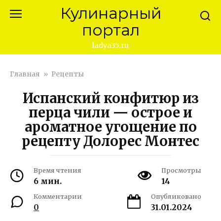
Перейти
Кулинарный
к
портал
контенту
ladya35.ru
Главная
»
Рецепты
Испанский конфитюр из
перца чили — острое и
ароматное угощение по
рецепту Долорес Монтес
Время чтения
Просмотры
6 мин.
14
Комментарии
Опубликовано
0
31.01.2024