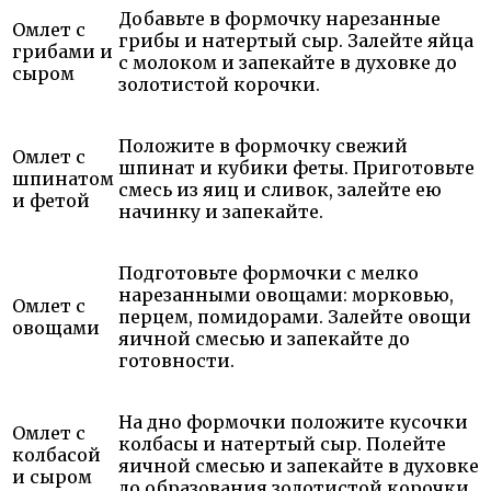
Добавьте в формочку нарезанные
Омлет с
грибы и натертый сыр. Залейте яйца
грибами и
с молоком и запекайте в духовке до
сыром
золотистой корочки.
Положите в формочку свежий
Омлет с
шпинат и кубики феты. Приготовьте
шпинатом
смесь из яиц и сливок, залейте ею
и фетой
начинку и запекайте.
Подготовьте формочки с мелко
нарезанными овощами: морковью,
Омлет с
перцем, помидорами. Залейте овощи
овощами
яичной смесью и запекайте до
готовности.
На дно формочки положите кусочки
Омлет с
колбасы и натертый сыр. Полейте
колбасой
яичной смесью и запекайте в духовке
и сыром
до образования золотистой корочки.